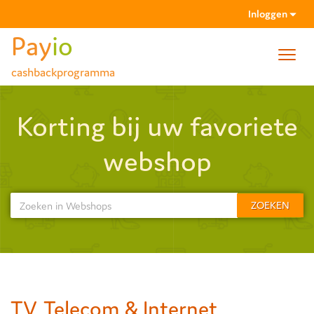
Inloggen
Pay
io
Toggl
cashbackprogramma
navig
Wachtwoord vergeten
Korting bij uw favoriete
Activatiemail niet gehad?
webshop
ZOEKEN
TV, Telecom & Internet