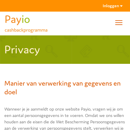
Inloggen
Pay
io
Toggl
cashbackprogramma
navig
Wachtwoord vergeten
Privacy
Activatiemail niet gehad?
Manier van verwerking van gegevens en
doel
Wanneer je je aanmeldt op onze website Payio, vragen wij je om
een aantal persoonsgegevens in te voeren. Omdat we ons willen
houden aan de eisen die de Wet Bescherming Persoonsgegevens
aan de verwerking van persoonsgegevens stelt, verwerken wij je