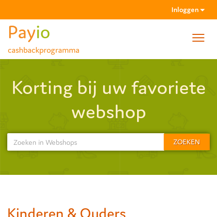
Inloggen
Pay
io
Toggl
cashbackprogramma
navig
Wachtwoord vergeten
Korting bij uw favoriete
Activatiemail niet gehad?
webshop
ZOEKEN
Kinderen & Ouders