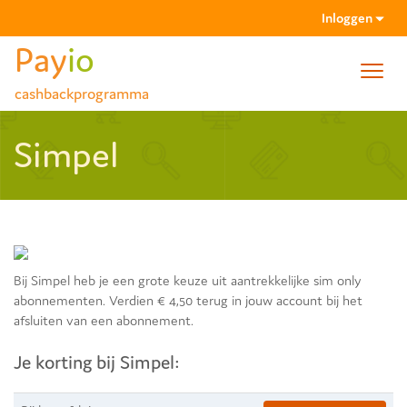
Inloggen
Pay
io
Toggl
cashbackprogramma
navig
Wachtwoord vergeten
Simpel
Activatiemail niet gehad?
Bij Simpel heb je een grote keuze uit aantrekkelijke sim only
abonnementen. Verdien € 4,50 terug in jouw account bij het
afsluiten van een abonnement.
Je korting bij Simpel: