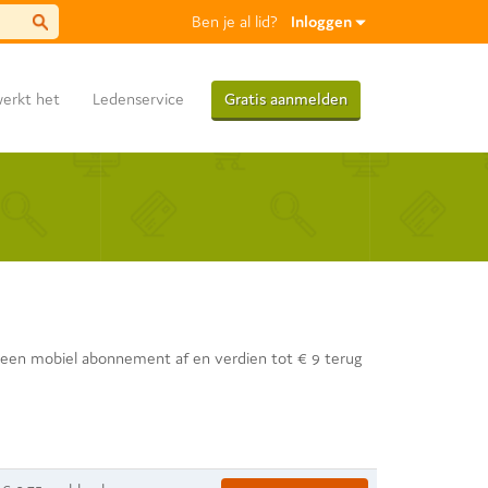
Ben je al lid?
Inloggen
erkt het
Ledenservice
Gratis aanmelden
Wachtwoord vergeten
Activatiemail niet gehad?
t een mobiel abonnement af en verdien tot € 9 terug